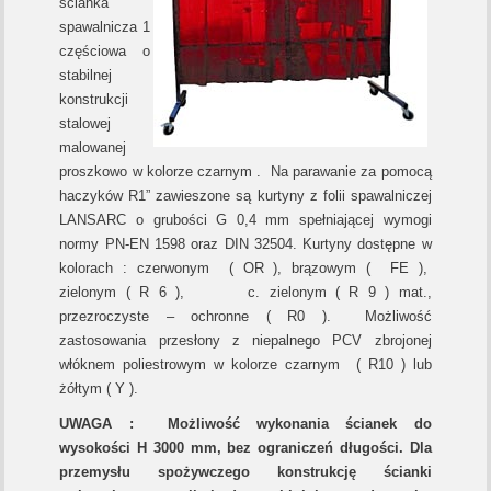
ścianka
spawalnicza 1
częściowa o
stabilnej
konstrukcji
stalowej
malowanej
proszkowo w kolorze czarnym . Na parawanie za pomocą
haczyków R1” zawieszone są kurtyny z folii spawalniczej
LANSARC o grubości G 0,4 mm spełniającej wymogi
normy PN-EN 1598 oraz DIN 32504. Kurtyny dostępne w
kolorach : czerwonym ( OR ), brązowym ( FE ),
zielonym ( R 6 ), c. zielonym ( R 9 ) mat.,
przezroczyste – ochronne ( R0 ). Możliwość
zastosowania przesłony z niepalnego PCV zbrojonej
włóknem poliestrowym w kolorze czarnym ( R10 ) lub
żółtym ( Y ).
UWAGA : Możliwość wykonania ścianek do
wysokości H 3000 mm, bez ograniczeń długości. Dla
przemysłu spożywczego konstrukcję ścianki