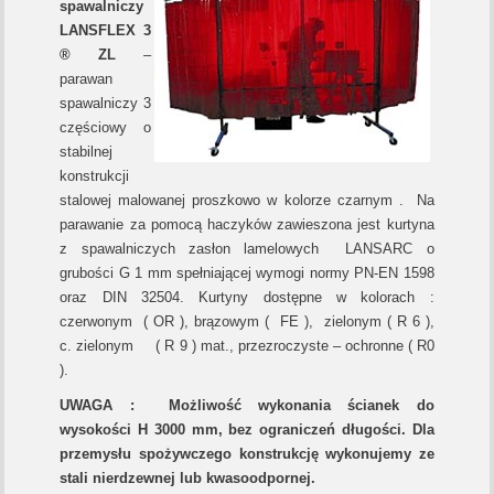
spawalniczy
LANSFLEX 3
® ZL
–
parawan
spawalniczy 3
częściowy o
stabilnej
konstrukcji
stalowej malowanej proszkowo w kolorze czarnym . Na
parawanie za pomocą haczyków zawieszona jest kurtyna
z spawalniczych zasłon lamelowych LANSARC o
grubości G 1 mm spełniającej wymogi normy PN-EN 1598
oraz DIN 32504. Kurtyny dostępne w kolorach :
czerwonym ( OR ), brązowym ( FE ), zielonym ( R 6 ),
c. zielonym ( R 9 ) mat., przezroczyste – ochronne ( R0
).
UWAGA : Możliwość wykonania ścianek do
wysokości H 3000 mm, bez ograniczeń długości. Dla
przemysłu spożywczego konstrukcję wykonujemy ze
stali nierdzewnej lub kwasoodpornej.