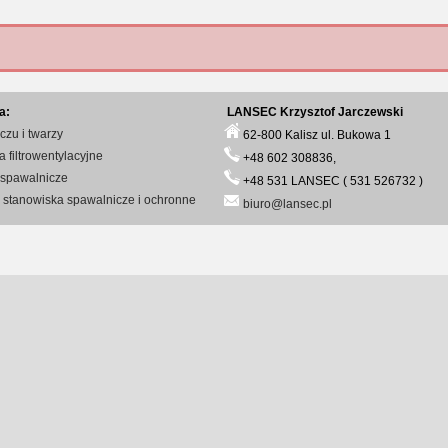
a:
LANSEC Krzysztof Jarczewski
czu i twarzy
62-800 Kalisz ul. Bukowa 1
 filtrowentylacyjne
+48 602 308836,
 spawalnicze
+48 531 LANSEC ( 531 526732 )
 stanowiska spawalnicze i ochronne
biuro@lansec.pl